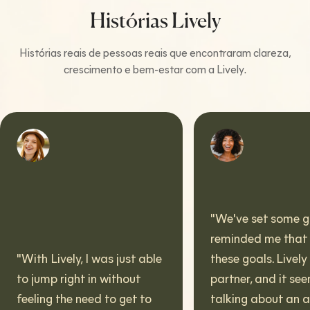
Histórias Lively
Histórias reais de pessoas reais que encontraram clareza,
crescimento e bem-estar com a Lively.
"
We've set some goals. It
reminded me that I have
h Lively, I was just able
these goals. Lively is a
jump right in without
partner, and it seems wei
ling the need to get to
talking about an app in t