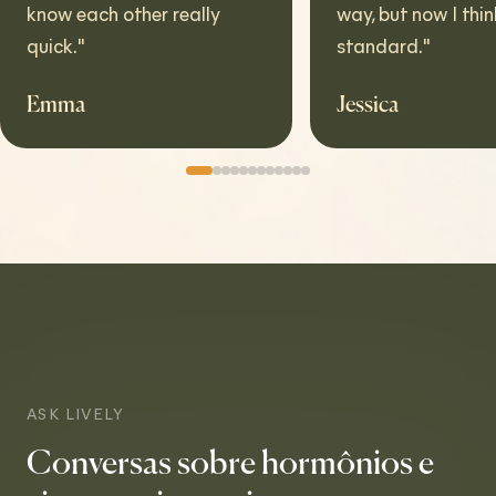
w each other really
way, but now I think it's t
ck.
"
standard.
"
ma
Jessica
ASK LIVELY
Conversas sobre hormônios e