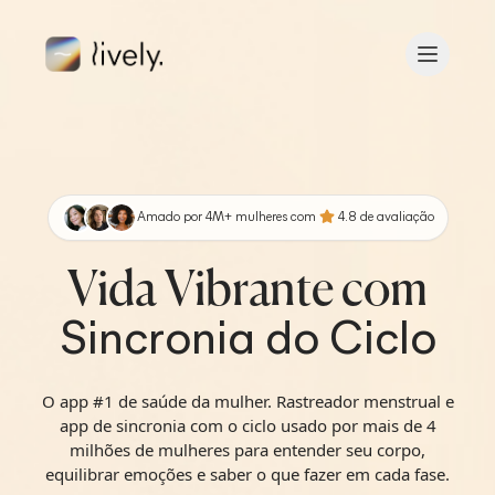
Skip to main content
V
ol
ta
r
Amado por
4
M+
mulheres com
4.8
de avaliação
Vida Vibrante com
Sincronia do Ciclo
O app #1 de saúde da mulher. Rastreador menstrual e
app de sincronia com o ciclo usado por mais de 4
milhões de mulheres para entender seu corpo,
equilibrar emoções e saber o que fazer em cada fase.